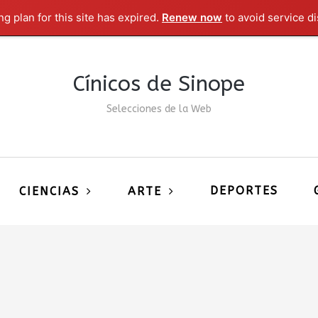
g plan for this site has expired.
Renew now
to avoid service di
Cínicos de Sinope
Selecciones de la Web
DEPORTES
CIENCIAS
ARTE