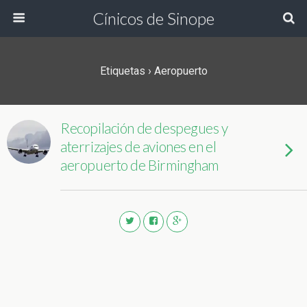
Cínicos de Sinope
Etiquetas › Aeropuerto
Recopilación de despegues y
aterrizajes de aviones en el
aeropuerto de Birmingham