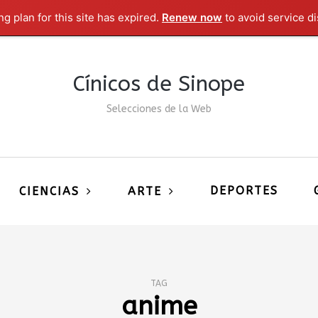
g plan for this site has expired.
Renew now
to avoid service di
Cínicos de Sinope
Selecciones de la Web
DEPORTES
CIENCIAS
ARTE
TAG
anime