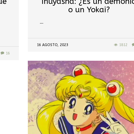
ue
Inuyasha: ¿Es un demoni
o un Yokai?
…
16 AGOSTO, 2023
1812
16