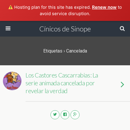
Hosting plan for this site has expired.
Renew now
to
avoid service disruption.
Cínicos de Sinope
Etiquetas › Cancelada
Los Castores Cascarrabias: La
serie animada cancelada por
revelar la verdad