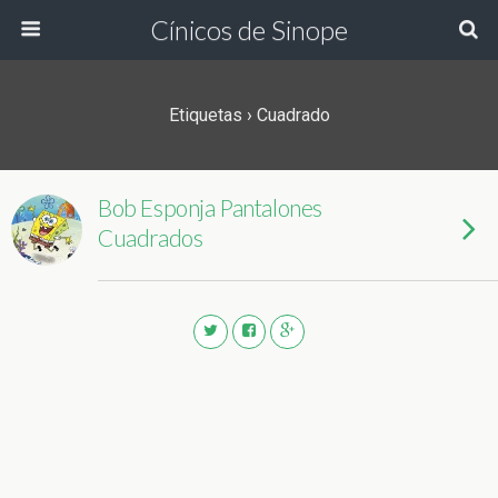
Cínicos de Sinope
Etiquetas › Cuadrado
Bob Esponja Pantalones
Cuadrados