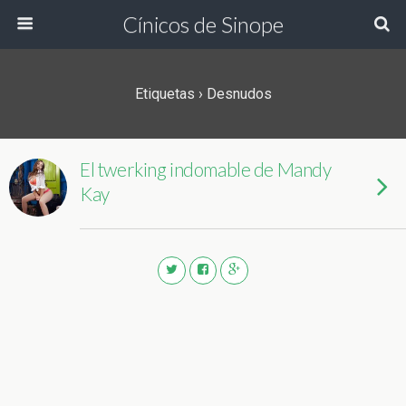
Cínicos de Sinope
Etiquetas › Desnudos
El twerking indomable de Mandy
Kay