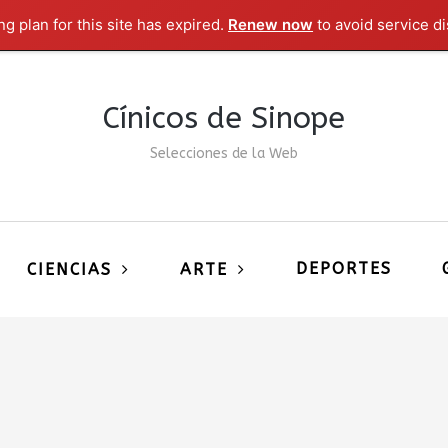
g plan for this site has expired.
Renew now
to avoid service di
Cínicos de Sinope
Selecciones de la Web
DEPORTES
CIENCIAS
ARTE