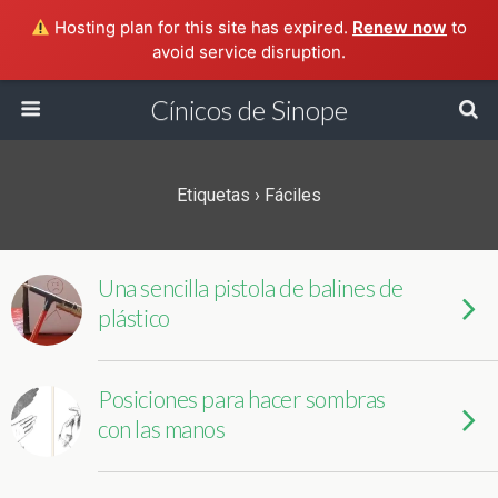
Hosting plan for this site has expired.
Renew now
to
avoid service disruption.
Cínicos de Sinope
Etiquetas › Fáciles
Una sencilla pistola de balines de
plástico
Posiciones para hacer sombras
con las manos