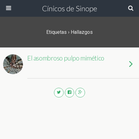
Cínicos de Sinope
Etiquetas › Hallazgos
El asombroso pulpo mimético