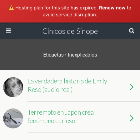
Hosting plan for this site has expired.
Renew now
to
avoid service disruption.
Cínicos de Sinope
Etiquetas › Inexplicables
La verdadera historia de Emily
Rose (audio real)
Terremoto en Japón crea
fenómeno curioso