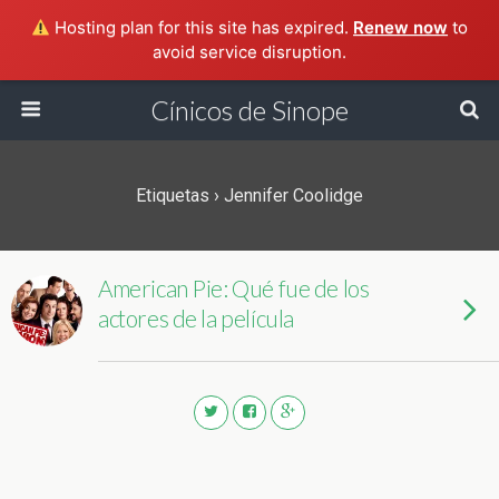
Hosting plan for this site has expired.
Renew now
to
avoid service disruption.
Cínicos de Sinope
Etiquetas › Jennifer Coolidge
American Pie: Qué fue de los
actores de la película