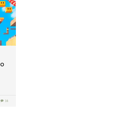
go
16