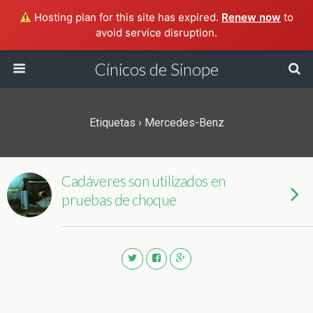
Hosting plan for this site has expired.
Renew now
to
avoid service disruption.
Cínicos de Sinope
Etiquetas › Mercedes-Benz
Cadáveres son utilizados en
pruebas de choque