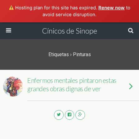
Hosting plan for this site has expired.
Renew now
to
avoid service disruption.
Cínicos de Sinope
Etiquetas › Pinturas
Enfermos mentales pintaron estas
grandes obras dignas de ver