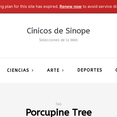
g plan for this site has expired.
Renew now
to avoid service di
Cínicos de Sinope
Selecciones de la Web
DEPORTES
CIENCIAS
ARTE
TAG
Porcupine Tree