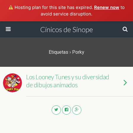
Hosting plan for this site has expired.
Renew now
to
avoid service disruption.
Cínicos de Sinope
Etiquetas › Porky
Los Looney Tunes y su diversidad
de dibujos animados