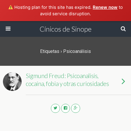
Hosting plan for this site has expired.
Renew now
to
avoid service disruption.
Cínicos de Sinope
Etiquetas › Psicoanálisis
Sigmund Freud: Psicoanalisis,
cocaína, fobia y otras curiosidades