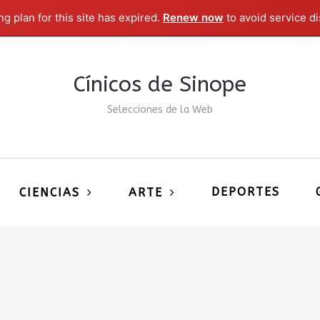
g plan for this site has expired.
Renew now
to avoid service di
Cínicos de Sinope
Selecciones de la Web
DEPORTES
CIENCIAS
ARTE