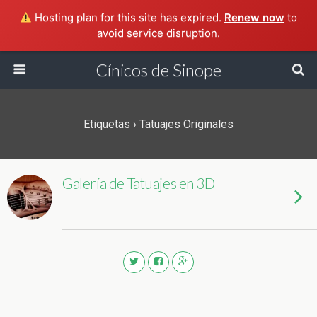
Hosting plan for this site has expired.
Renew now
to
avoid service disruption.
Cínicos de Sinope
Etiquetas › Tatuajes Originales
Galería de Tatuajes en 3D