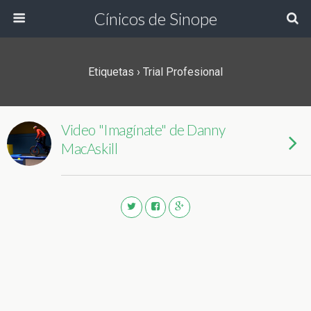
Cínicos de Sinope
Etiquetas › Trial Profesional
Video "Imagínate" de Danny
MacAskill