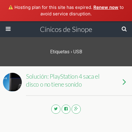
Hosting plan for this site has expired.
Renew now
to
avoid service disruption.
Cínicos de Sinope
Etiquetas › USB
Solución: PlayStation 4 saca el
disco o no tiene sonido