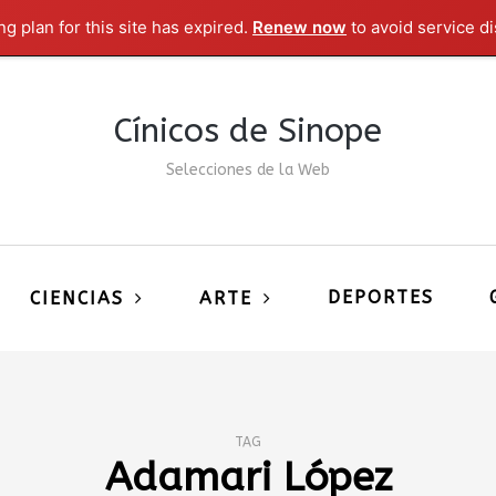
g plan for this site has expired.
Renew now
to avoid service di
Cínicos de Sinope
Selecciones de la Web
DEPORTES
CIENCIAS
ARTE
TAG
Adamari López