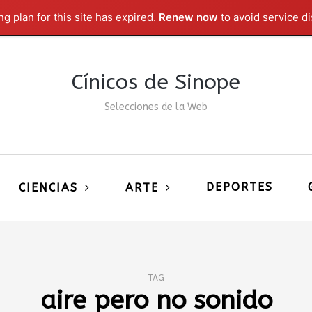
g plan for this site has expired.
Renew now
to avoid service di
Cínicos de Sinope
Selecciones de la Web
DEPORTES
CIENCIAS
ARTE
TAG
aire pero no sonido