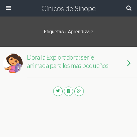
Cínicos de Sinope
Etiquetas › Aprendizaje
Dora la Exploradora: serie
animada para los mas pequeños