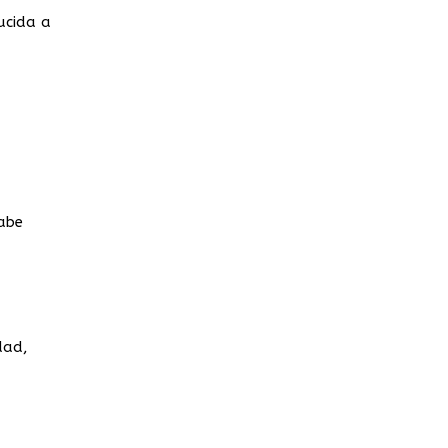
ucida a
sabe
dad,