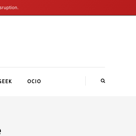
sruption.
GEEK
OCIO
e