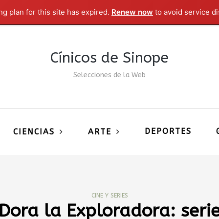
g plan for this site has expired.
Renew now
to avoid service di
Cínicos de Sinope
Selecciones de la Web
DEPORTES
CIENCIAS
ARTE
CINE Y SERIES
Dora la Exploradora: seri