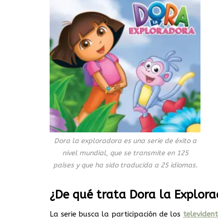
Dora la exploradora es una serie de éxito a
nivel mundial, que se transmite en 125
países y que ha sido traducida a 25 idiomas.
¿De qué trata Dora la Explor
La serie busca la participación de los
televiden