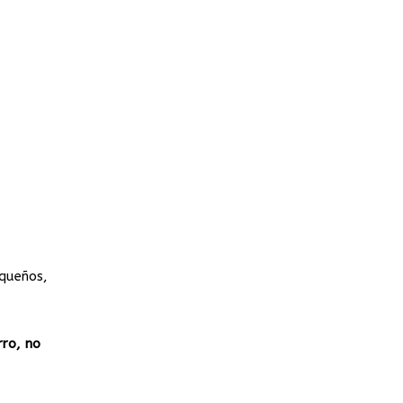
queños,
rro, no