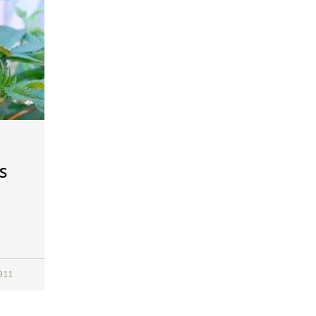
s
911