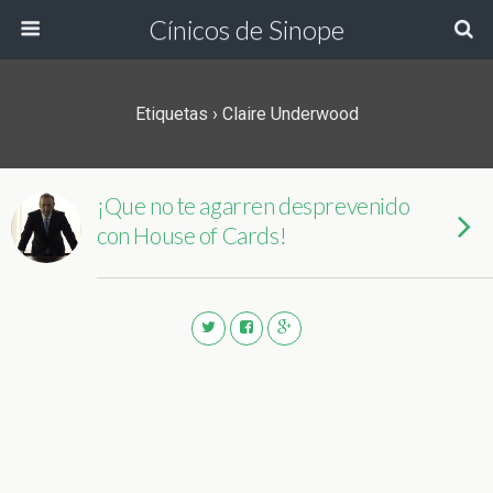
Cínicos de Sinope
Etiquetas › Claire Underwood
¡Que no te agarren desprevenido
con House of Cards!