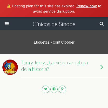
Hosting plan for this site has expired.
Renew now
to
avoid service disruption.
Cínicos de Sinope
Etiquetas › Clint Clobber
Tom y Jerry: ¿La mejor caricatura
de la historia?