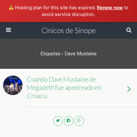
Hosting plan for this site has expired.
Renew now
to
avoid service disruption.
Cínicos de Sinope
Etiquetas › Dave Mustaine
Cuando Dave Mustaine de
Megadeth fue apedreado en
Croacia