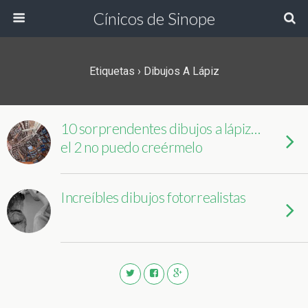
Cínicos de Sinope
Etiquetas › Dibujos A Lápiz
10 sorprendentes dibujos a lápiz…
el 2 no puedo creérmelo
Increíbles dibujos fotorrealistas