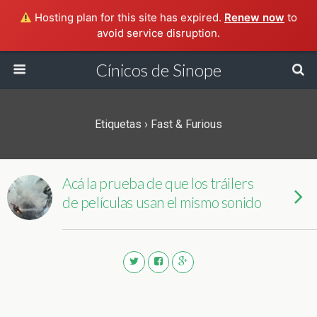
Hosting plan for this site has expired.
Renew now
to
avoid service disruption.
Cínicos de Sinope
Etiquetas › Fast & Furious
Acá la prueba de que los tráilers
de películas usan el mismo sonido