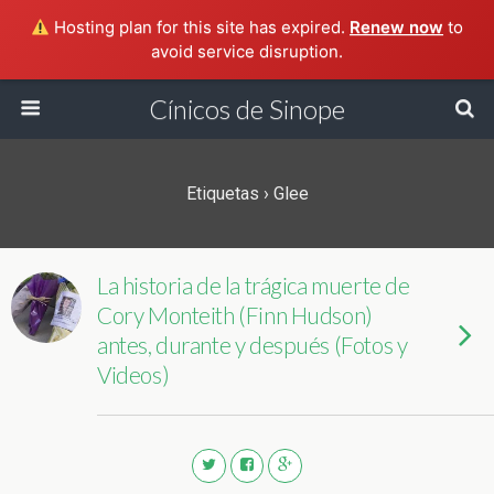
Hosting plan for this site has expired.
Renew now
to
avoid service disruption.
Cínicos de Sinope
Etiquetas › Glee
La historia de la trágica muerte de
Cory Monteith (Finn Hudson)
antes, durante y después (Fotos y
Videos)