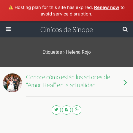
Hosting plan for this site has expired.
Renew now
to
avoid service disruption.
Cínicos de Sinope
Etiquetas › Helena Rojo
Conoce cómo están los actores de
“Amor Real” en la actualidad