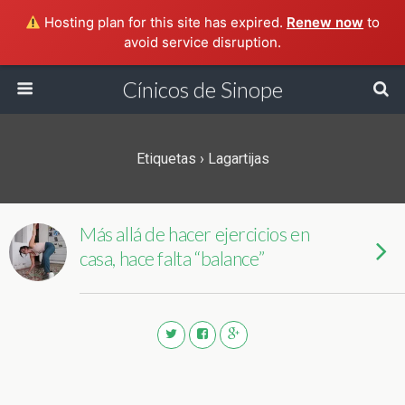
Hosting plan for this site has expired.
Renew now
to
avoid service disruption.
Cínicos de Sinope
Etiquetas › Lagartijas
Más allá de hacer ejercicios en
casa, hace falta “balance”