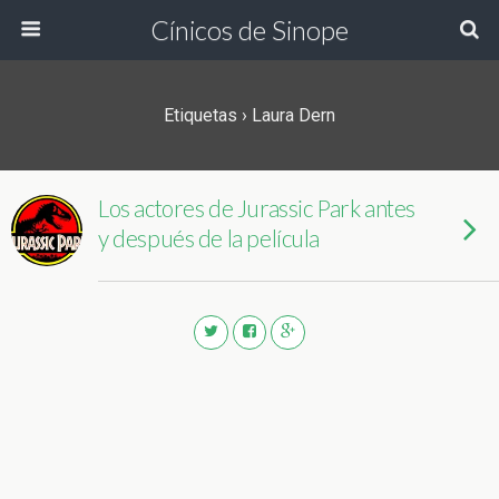
Cínicos de Sinope
Etiquetas › Laura Dern
Los actores de Jurassic Park antes
y después de la película