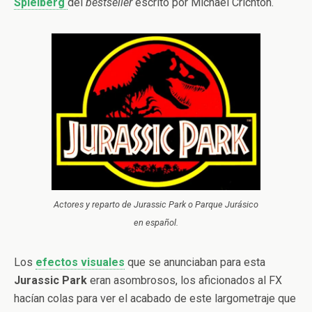
Spielberg
del
bestseller
escrito por Michael Crichton.
Actores y reparto de Jurassic Park o Parque Jurásico
en español.
Los
efectos visuales
que se anunciaban para esta
Jurassic Park
eran asombrosos, los aficionados al FX
hacían colas para ver el acabado de este largometraje que