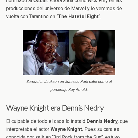
nominado al
Oscar.
Ahora anda como Nick Fury en las
producciones del universo de Marvel y lo veremos de
vuelta con Tarantino en “
The Hateful Eight
“.
Samuel L. Jackson en Jurassic Park salió como el
personaje Ray Arnold.
Wayne Knight era Dennis Nedry
El culpable de todo el caos lo instaló
Dennis Nedry,
que
interpretaba el actor
Wayne Knight.
Pues su cara es
conocida por salir en “3rd Rock from the Sun”, estuvo