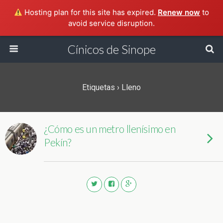
Hosting plan for this site has expired.
Renew now
to
avoid service disruption.
Cínicos de Sinope
Etiquetas › Lleno
¿Cómo es un metro llenísimo en
Pekín?