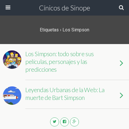
Cínicos de Sinope
Etiquetas › Los Simpson
Los Simpson: todo sobre sus
películas, personajes y las
predicciones
Leyendas Urbanas de la Web: La
muerte de Bart Simpson