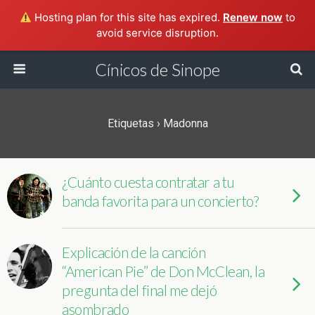
Hosting plan for this site has expired.
Renew now
to
avoid service disruption.
Cínicos de Sinope
Etiquetas › Madonna
¿Cuánto cuesta contratar a tu
banda favorita para un concierto?
Explicación de la canción
“American Pie” de Don McClean, la
pregunta del final me dejó
asombrado