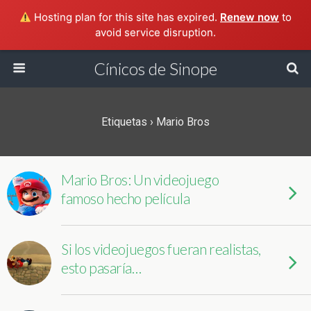
Hosting plan for this site has expired.
Renew now
to
avoid service disruption.
Cínicos de Sinope
Etiquetas › Mario Bros
Mario Bros: Un videojuego
famoso hecho película
Si los videojuegos fueran realistas,
esto pasaría…