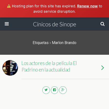
Hosting plan for this site has expired.
Renew now
to
avoid service disruption.
Cínicos de Sinope
Etiquetas › Marlon Brando
Los actores de la película El
Padrino en la actualidad