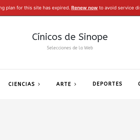
g plan for this site has expired.
Renew now
to avoid service di
Cínicos de Sinope
Selecciones de la Web
DEPORTES
CIENCIAS
ARTE