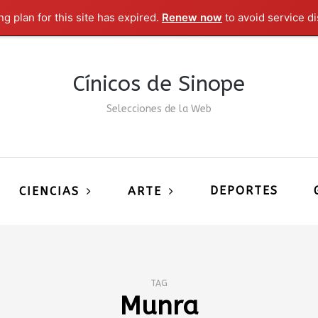
g plan for this site has expired.
Renew now
to avoid service di
Cínicos de Sinope
Selecciones de la Web
DEPORTES
CIENCIAS
ARTE
TAG
Munra