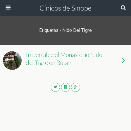
Cínicos de Sinope
Etiquetas › Nido Del Tigre
Imperdible el Monasterio Nido
del Tigre en Bután