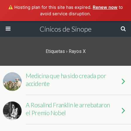
Hosting plan for this site has expired.
Renew now
to
avoid service disruption.
Cínicos de Sinope
Etiquetas › Rayos X
Medicina que ha sido creada por
accidente
A Rosalind Franklin le arrebataron
el Premio Nobel