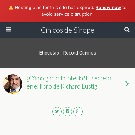
Hosting plan for this site has expired.
Renew now
to
avoid service disruption.
Cínicos de Sinope
Etiquetas › Record Guinnes
¿Cómo ganar la lotería? El secreto
en el libro de Richard Lustig