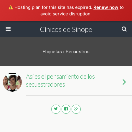
Hosting plan for this site has expired.
Renew now
to
avoid service disruption.
Cínicos de Sinope
Etiquetas › Secuestros
Así es el pensamiento de los
secuestradores