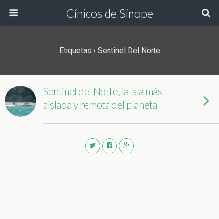
Cínicos de Sinope
Etiquetas › Sentinel Del Norte
Sentinel del Norte, la isla más
aislada y remota del planeta