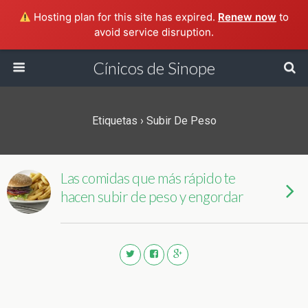
Hosting plan for this site has expired.
Renew now
to
avoid service disruption.
Cínicos de Sinope
Etiquetas › Subir De Peso
Las comidas que más rápido te
hacen subir de peso y engordar