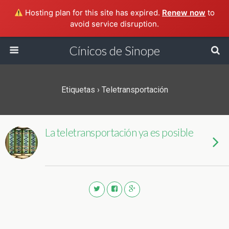
Hosting plan for this site has expired.
Renew now
to
avoid service disruption.
Cínicos de Sinope
Etiquetas › Teletransportación
La teletransportación ya es posible